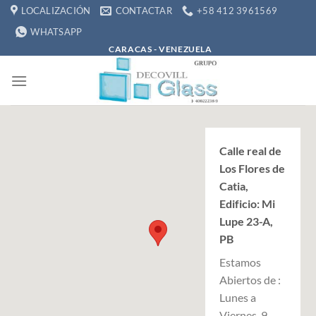
Saltar
LOCALIZACIÓN
CONTACTAR
+58 412 3961569
al
WHATSAPP
contenido
CARACAS - VENEZUELA
Calle real de
Los Flores de
Catia,
Edificio: Mi
Lupe 23-A,
PB
Estamos
Abiertos de :
Lunes a
Viernes, 9