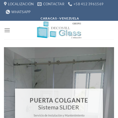
Saltar
LOCALIZACIÓN
CONTACTAR
+58 412 3961569
al
WHATSAPP
contenido
CARACAS - VENEZUELA
PUERTA COLGANTE
Sistema SLIDER
Servicio de Instalación y Mantenimiento