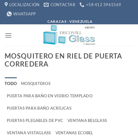
Saltar
LOCALIZACIÓN
CONTACTAR
+58 412 3961569
al
WHATSAPP
contenido
CARACAS - VENEZUELA
MOSQUITERO EN RIEL DE PUERTA
CORREDERA
TODO
MOSQUITEROS
PUERTA PARA BAÑO EN VIDRIO TEMPLADO
PUERTAS PARA BAÑO ACRÍLICAS
PUERTAS PLEGABLES DE PVC
VENTANA BELGLASS
VENTANA VISTAGLASS
VENTANAS ECOBEL