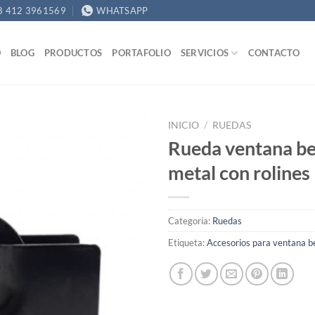
8 412 3961569
WHATSAPP
O
BLOG
PRODUCTOS
PORTAFOLIO
SERVICIOS
CONTACTO
INICIO
/
RUEDAS
Rueda ventana be
metal con rolines
Categoría:
Ruedas
Etiqueta:
Accesorios para ventana b