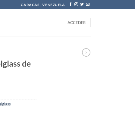
CARACAS - VENEZUELA
ACCEDER
lglass de
elglass